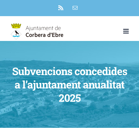
Skip
Rss
Email:
to
content
Subvencions concedides
a l’ajuntament anualitat
2025