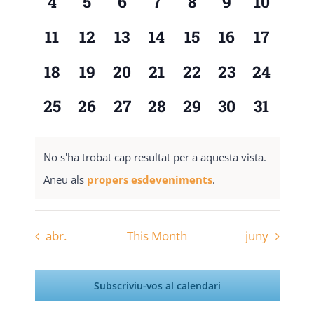
0
0
0
0
0
0
0
4
5
6
7
8
9
10
esdeveniments,
esdeveniments,
esdeveniments,
esdeveniments,
esdeveniments,
esdevenime
esdeven
0
0
0
0
0
0
0
11
12
13
14
15
16
17
esdeveniments,
esdeveniments,
esdeveniments,
esdeveniments,
esdeveniments,
esdevenimen
esdeven
0
0
0
0
0
0
0
18
19
20
21
22
23
24
esdeveniments,
esdeveniments,
esdeveniments,
esdeveniments,
esdeveniments,
esdevenimen
esdeven
0
0
0
0
0
0
0
25
26
27
28
29
30
31
esdeveniments,
esdeveniments,
esdeveniments,
esdeveniments,
esdeveniments,
esdevenimen
esdeven
No s'ha trobat cap resultat per a aquesta vista.
Aneu als
propers esdeveniments
.
abr.
This Month
juny
Subscriviu-vos al calendari