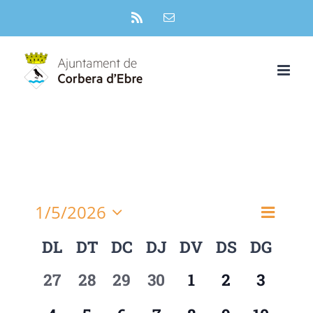
Skip
Rss
Email:
to
content
1/5/2026
Naveg
Vistes
Month
Selecciona
de
Calendari
DL
DT
DC
DJ
DV
DS
DG
de
una
visua
data.
de
naveg
Esdev
0
0
0
0
0
0
0
27
28
29
30
1
2
3
Esdeveniments
esdeveniments,
esdeveniments,
esdeveniments,
esdeveniments,
esdeveniments,
esdevenime
esdeve