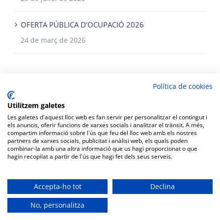
OFERTA PÚBLICA D’OCUPACIÓ 2026
24 de març de 2026
Política de cookies
Utilitzem galetes
Les galetes d'aquest lloc web es fan servir per personalitzar el contingut i
els anuncis, oferir funcions de xarxes socials i analitzar el trànsit. A més,
compartim informació sobre l'ús que feu del lloc web amb els nostres
partners de xarxes socials, publicitat i anàlisi web, els quals poden
Copyright Ajuntament de Corbera |
Protecció de dades personals
|
combinar-la amb una altra informació que us hagi proporcionat o que
hagin recopilat a partir de l'ús que hagi fet dels seus serveis.
Política de Privacitat
|
Política de Cookies
| Tots els drets reservats |
Disseny web: Informàtica CRC
Accepta-ho tot
Declina
Rss
Email:
No, personalitza