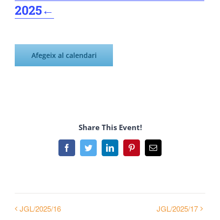
2025
←
Afegeix al calendari
Share This Event!
Facebook
Twitter
LinkedIn
Pinterest
Email:
JGL/2025/16
JGL/2025/17