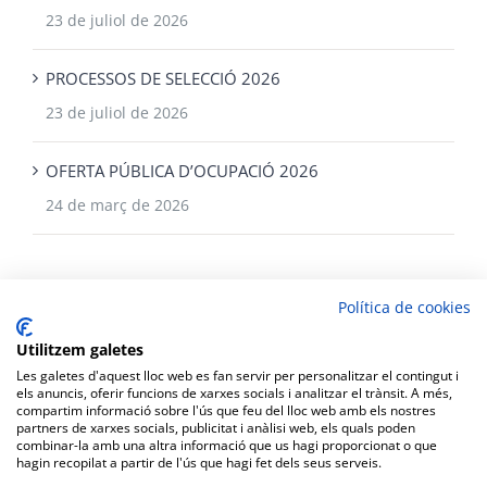
23 de juliol de 2026
PROCESSOS DE SELECCIÓ 2026
23 de juliol de 2026
OFERTA PÚBLICA D’OCUPACIÓ 2026
24 de març de 2026
Política de cookies
Utilitzem galetes
Les galetes d'aquest lloc web es fan servir per personalitzar el contingut i
els anuncis, oferir funcions de xarxes socials i analitzar el trànsit. A més,
compartim informació sobre l'ús que feu del lloc web amb els nostres
partners de xarxes socials, publicitat i anàlisi web, els quals poden
Copyright Ajuntament de Corbera |
Protecció de dades personals
|
combinar-la amb una altra informació que us hagi proporcionat o que
hagin recopilat a partir de l'ús que hagi fet dels seus serveis.
Política de Privacitat
|
Política de Cookies
| Tots els drets reservats |