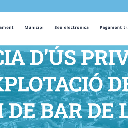
I CONCESSIÓ
tament
Municipi
Seu electrònica
Pagament tr
IA D’ÚS PRI
EXPLOTACIÓ D
I DE BAR DE 