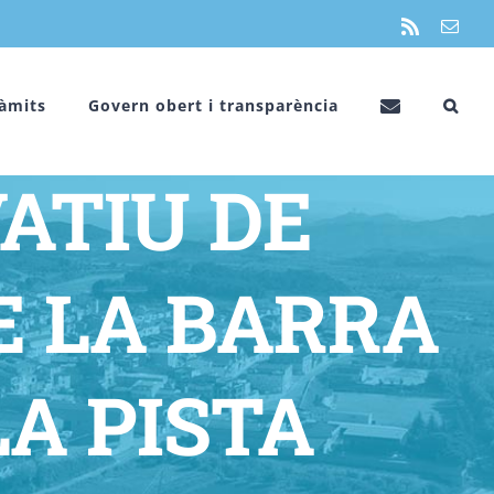
Rss
Emai
 D’UNA
àmits
Govern obert i transparència
VATIU DE
E LA BARRA
LA PISTA