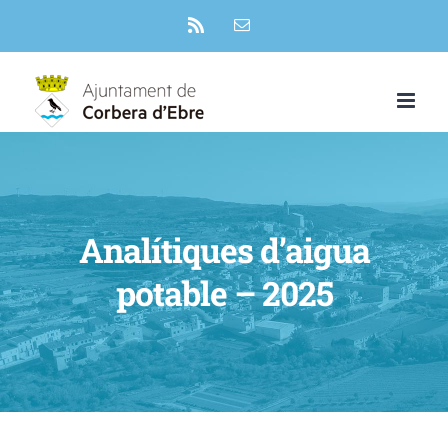
Skip
Rss
Email:
to
content
Analítiques d’aigua
potable – 2025