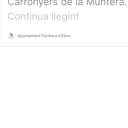
Carronyers de la Muntera. 
FESTES
Continua llegint
MAJORS
2023
Ajuntament Corbera d'Ebre